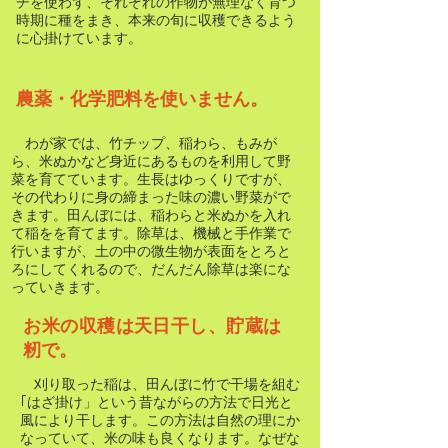
チを使わず、それぞれの作物が無理なく育つ
時期に種をまき、本来の旬に収穫できるよう
に心掛けています。
​農薬・化学肥料を使いません。
​ わが家では、竹チップ、稲わら、もみが
ら、米ぬかなど身近にあるものを利用して野
菜を育てています。生長はゆっくりですが、
その代わりに身の締まった味の濃い野菜がで
きます。田んぼには、稲わらと米ぬかを入れ
て稲をを育てます。除草は、機械と手作業で
行いますが、土の中の微生物が表面をとろと
ろにしてくれるので、だんだん除草は楽にな
っていきます。
​お米の収穫は天日干し、貯蔵は
籾で。
刈り取った稲は、田んぼに竹で干場を組む
｢はざ掛け」という昔ながらの方法で日光と
風により干します。この方法は自然の理にか
なっていて、米の味も良くなります。なぜな