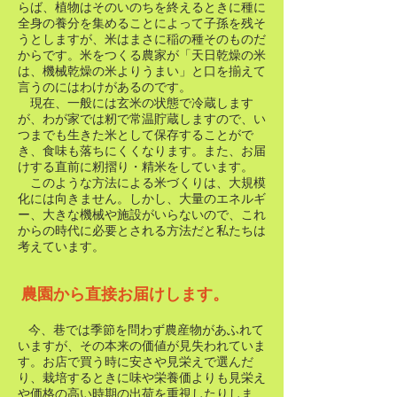
らば、植物はそのいのちを終えるときに種に
全身の養分を集めることによって子孫を残そ
うとしますが、米はまさに稲の種そのものだ
からです。米をつくる農家が「天日乾燥の米
は、機械乾燥の米よりうまい」と口を揃えて
言うのにはわけが
あるのです。
現在、一般には玄米の状態で冷蔵します
が、わが家では籾で常温貯蔵しますので、い
つまでも生きた米として保存することがで
き、食味も落ちにくくなります。また、お届
けする直前に籾摺り・精米をしています。
このような方法による米づくりは、大規模
化には向きません。しかし、大量のエネルギ
ー、大きな機械や施設がいらないので、これ
からの時代に必要とされる方法だと私たちは
考えています。
​農園から直接お届けします。
今、巷では季節を問わず農産物があふれて
​
いますが、その本来の価値が見失われていま
す。お店で買う時に安さや見栄えで選んだ
り、栽培するときに味や栄養価よりも見栄え
や価格の高い時期の出荷を重視したりしま