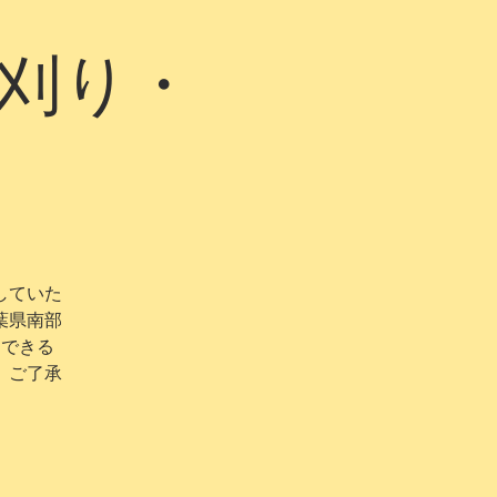
稲刈り・
していた
葉県南部
加できる
、ご了承