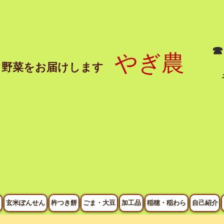
☎
やぎ農
と野菜をお届けします
玄米ぽんせん
杵つき餅
ごま・大豆
加工品
稲穂・稲わら
自己紹介