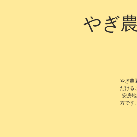
やぎ農
やぎ農
だける
安房地
方です