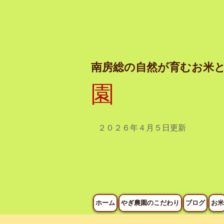
南房総の自然が育むお米
園
２０２６年４月５日
更新
ホーム
やぎ農園のこだわり
ブログ
お米