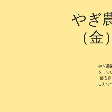
やぎ
（金
やぎ農
をして
部安房
る方で