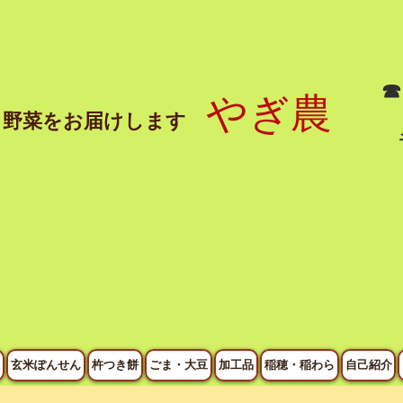
☎
やぎ農
と野菜をお届けします
玄米ぽんせん
杵つき餅
ごま・大豆
加工品
稲穂・稲わら
自己紹介