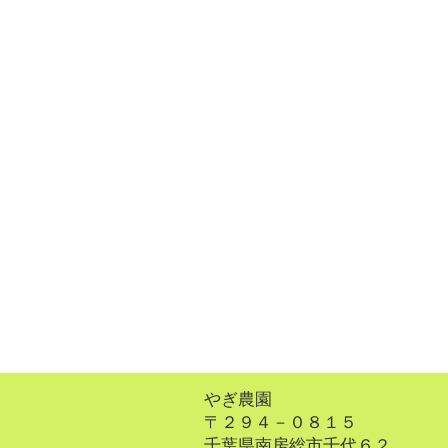
やぎ農園
〒２９４－０８１５
千葉県南房総市千代６２