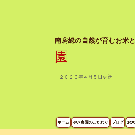
南房総の自然が育むお米
園
２０２６年４月５日
更新
ホーム
やぎ農園のこだわり
ブログ
お米