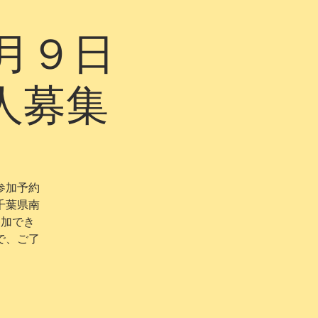
月９日
人募集
参加予約
千葉県南
参加でき
で、ご了