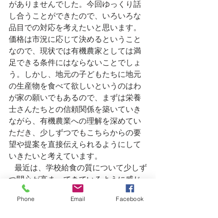
がありませんでした。今回ゆっくり話
し合うことができたので、いろいろな
品目での対応を考えたいと思います。
価格は市況に応じて決めるということ
なので、現状では有機農家としては満
足できる条件にはならないことでしょ
う。しかし、地元の子どもたちに地元
の生産物を食べて欲しいというのはわ
が家の願いでもあるので、まずは栄養
士さんたちとの信頼関係を築いていき
ながら、有機農業への理解を深めてい
ただき、少しずつでもこちらからの要
望や提案を直接伝えられるようにして
いきたいと考えています。
   最近は、学校給食の質について少しず
つ関心が高まってきているように感じ
ます。千葉県いすみ市では、給食米を
Phone
Email
Facebook
１００％地元の有機米に換えました。
同じく木更津市でも学校給食へ有機米