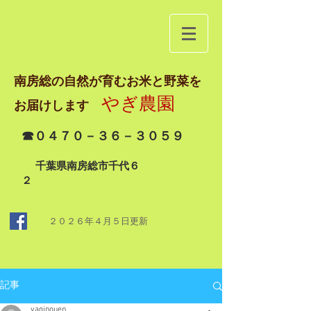
南房総の自然が育むお米と野菜を
やぎ農園
お届けします
☎０４７０－３６－３０５９
千葉県南房総市千代６
２
２０２６年４月５日
更新
記事
yaginouen