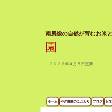
南房総の自然が育むお米
園
２０２６年４月５日
更新
ホーム
やぎ農園のこだわり
ブログ
お米