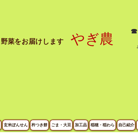
☎
やぎ農
と野菜をお届けします
玄米ぽんせん
杵つき餅
ごま・大豆
加工品
稲穂・稲わら
自己紹介