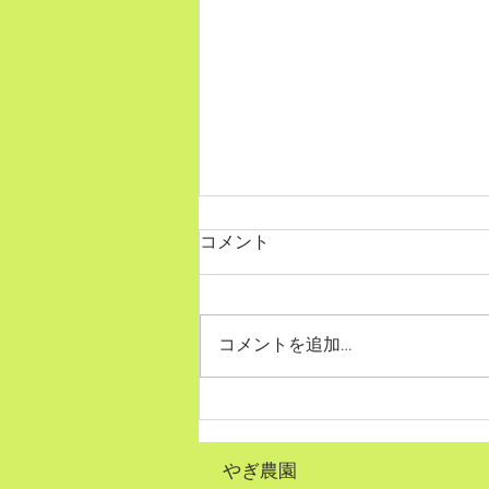
コメント
コメントを追加…
備蓄米騒動を冷静に振り返る
（その２）
やぎ農園