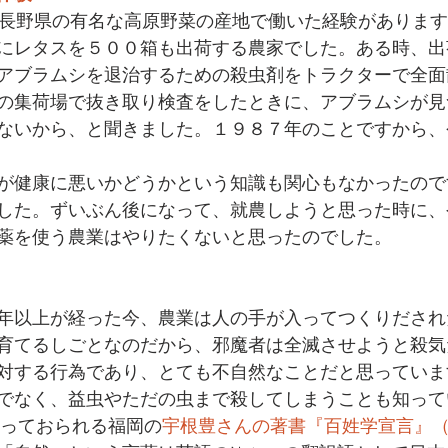
、長野県の有名な高原野菜の産地で働いた経験がありま
にレタスを５００箱も出荷する農家でした。ある時、出
アブラムシを退治するための殺虫剤をトラクターで全面
の集荷場で抜き取り検査をしたときに、アブラムシが見
ないから、と聞きました。１９８７年のことですから、
が健康に悪いかどうかという知識も関心もなかったので
した。ずいぶん後になって、就農しようと思った時に、
薬を使う農業はやりたくないと思ったのでした。
年以上が経った今、農業は人の手が入ってつくりだされ
育てるしごとなのだから、邪魔者は全滅させようと殺気
対する行為であり、とても不自然なことだと思っていま
でなく、益虫やただの虫まで殺してしまうことも知って
乗っておられる福岡の
宇根豊さんの著書『百姓学宣言』