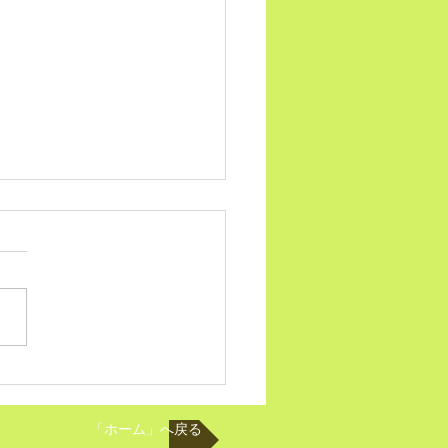
の「米騒動」から見える
と これからつくりだ
い未来
「ホーム」へ戻る