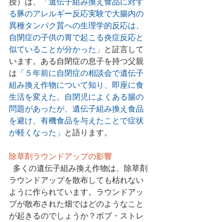
授）は、
「遺伝子組み換え食品に対す
る豚のアレルギー反応実験で大腸内の
異種タンパク質への生理学的反応は、
自閉症の子供の胃で起こる炎症反応と
似ていることが分かった」
と証言して
います。ある自閉症の息子を持つ父親
は
「５年前に自閉症の相談会で遺伝子
組み換え作物について知り、即座に食
生活を変えた。自閉児によくある腸の
問題があったが、遺伝子組み換え食品
を避け、有機食品を与えたことで症状
が軽くなった」
と語ります。
除草剤ラウンドアップの影響
  多くの遺伝子組み換え作物は、除草剤
ラウンドアップを散布しても枯れない
ように作られています。ラウンドアッ
プが散布された畑ではどのようなこと
が起きるのでしょうか？ボブ・ストレ