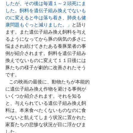
したが、その後は毎週１～２頭死にま
した。飼料を遺伝子組み換えでないも
のに変えると牛は落ち着き、肺炎も健
康問題もぐっと減りました。」
と語り
ます。また遺伝子組み換え飼料を与え
るようになってから豚の病気の多さに
悩まされ続けてきたある養豚業者の事
例が紹介されます。飼料を遺伝子組み
換えでないものに変えて１１日後には
豚たちの様子が劇的に改善されたそう
です。
   この映画の最後に、動物たちが本能的
に遺伝子組み換え作物を避ける事例が
いくつか紹介されます。それを知る
と、与えられている遺伝子組み換え飼
料は、本来食べたくないものなのに食
べないと飢えてしまう状況に置かれた
家畜たちの悲惨な状況が目に浮かびま
した。