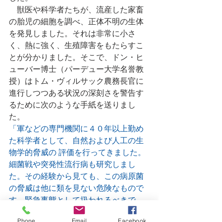
　獣医や科学者たちが、流産した家畜
の胎児の細胞を調べ、正体不明の生体
を発見しました。それは非常に小さ
く、熱に強く、生殖障害をもたらすこ
とが分かりました。そこで、ドン・ヒ
ューバー博士（パーデュー大学名誉教
授）はトム・ヴィルサック農務長官に
進行しつつある状況の深刻さを警告す
るために次のような手紙を送りまし
た。
「軍などの専門機関に４０年以上勤め
た科学者として、自然および人工の生
物学的脅威の 評価を行ってきました。
細菌戦や突発性流行病も研究しまし
た。その経験から見ても、この病原菌
の脅威は他に類を見ない危険なもので
す。緊急事態として扱われるべきで
す。」
Phone
Email
Facebook