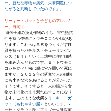
ー、新たな毒物や病気、栄養問題につ
ながると判断していたのです」
。
リーキー・ガットと子どものアレルギ
ー、自閉症
 遺伝子組み換え作物のうち、害虫抵抗
性を持つ作物にトウモロコシや綿があ
ります。これらは毒素をつくりだす性
質を持ったバチルス・チューリンゲン
シス（ＢＴ）という土壌中に住む細菌
を組み込んだものです。ＢＴトウモロ
コシを食べた虫は腸に穴が開いて死に
ますが、２０１２年の研究で人の細胞
にも小さな穴をあけることが分かった
そうです。そうすると、人の腸から食
物が未消化のまま漏れ出すことになり
ます。このような状態を
リーキー・ガ
ット（もれやすい腸）
といいます。マ
ーサ・グラウト氏（アリゾナ先進医療