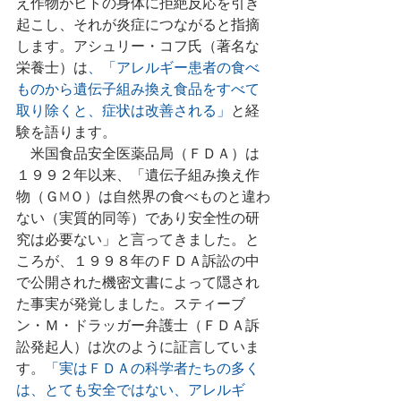
え作物がヒトの身体に拒絶反応を引き
起こし、それが炎症につながると指摘
します。アシュリー・コフ氏（著名な
栄養士）は
、「アレルギー患者の食べ
ものから遺伝子組み換え食品をすべて
取り除くと、症状は改善される」
と経
験を語ります。
    米国食品安全医薬品局（ＦＤＡ）は
１９９２年以来、「遺伝子組み換え作
物（ＧМＯ）は自然界の食べものと違わ
ない（実質的同等）であり安全性の研
究は必要ない」と言ってきました。と
ころが、１９９８年のＦＤＡ訴訟の中
で公開された機密文書によって隠され
た事実が発覚しました。スティーブ
ン・Ｍ・ドラッガー弁護士（ＦＤＡ訴
訟発起人）は次のように証言していま
す。
「実はＦＤＡの科学者たちの多く
は、とても安全ではない、アレルギ