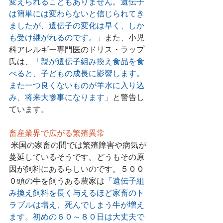
変えられることもありません。遺伝子
は簡単には変わらないと信じられてき
ましたが、遺伝子の変化は早く、しか
も受け継がれるのです。」
また、小児
科アレルギー専門医のドリス・ラップ
氏は、
「親が遺伝子組み換え食品を食
べると、子どもの成長に影響します。
また一つ良くないものが羊水に入り込
み、将来大惨事になります」
と警告し
ています。
畜産業界で広がる繁殖異常
 米国の家畜の間では繁殖障害や病気が
蔓延しているそうです。どうもその原
因が飼料にあるらしいのです。５００
０頭の牛を飼うある農家は
「遺伝子組
み換え飼料を長く与えるほど家畜のト
ラブルは増え、死んでしまう牛が増え
ます。初めの６０～８０日は大丈夫で