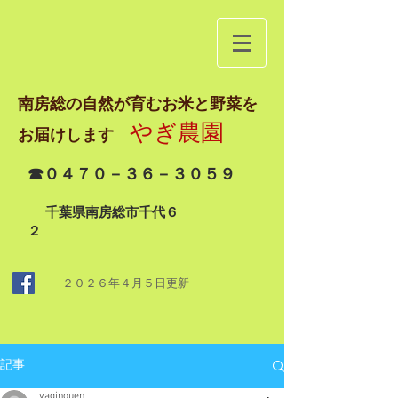
南房総の自然が育むお米と野菜を
やぎ農園
お届けします
☎０４７０－３６－３０５９
千葉県南房総市千代６
２
２０２６年４月５日
更新
記事
yaginouen