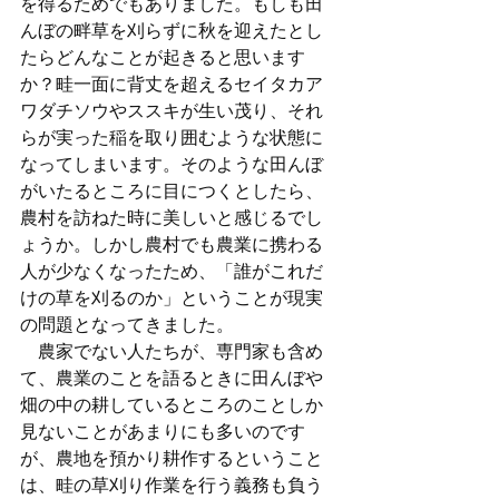
を得るためでもありました。もしも田
んぼの畔草を刈らずに秋を迎えたとし
たらどんなことが起きると思います
か？畦一面に背丈を超えるセイタカア
ワダチソウやススキが生い茂り、それ
らが実った稲を取り囲むような状態に
なってしまいます。そのような田んぼ
がいたるところに目につくとしたら、
農村を訪ねた時に美しいと感じるでし
ょうか。しかし農村でも農業に携わる
人が少なくなったため、「誰がこれだ
けの草を刈るのか」ということが現実
の問題となってきました。
　農家でない人たちが、専門家も含め
て、農業のことを語るときに田んぼや
畑の中の耕しているところのことしか
見ないことがあまりにも多いのです
が、農地を預かり耕作するということ
は、畦の草刈り作業を行う義務も負う