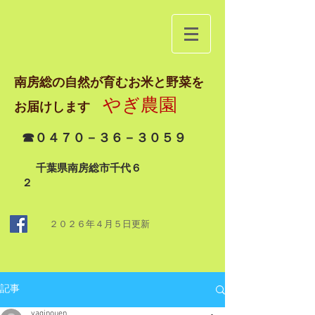
南房総の自然が育むお米と野菜を
やぎ農園
お届けします
☎０４７０－３６－３０５９
千葉県南房総市千代６
２
２０２６年４月５日
更新
記事
yaginouen