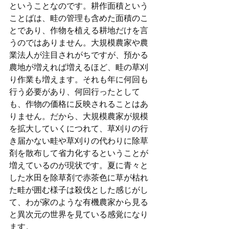
ということなのです。耕作面積という
ことばは、畦の管理も含めた面積のこ
とであり、作物を植える耕地だけを言
うのではありません。大規模農家や農
業法人が注目されがちですが、預かる
農地が増えれば増えるほど、畦の草刈
り作業も増えます。それも年に何回も
行う必要があり、何回行ったとして
も、作物の価格に反映されることはあ
りません。だから、大規模農家が規模
を拡大していくにつれて、草刈りの行
き届かない畦や草刈りの代わりに除草
剤を散布して省力化するということが
増えているのが現状です。夏に青々と
した水田を除草剤で赤茶色に草が枯れ
た畦が囲む様子は殺伐とした感じがし
て、わが家のような有機農家から見る
と異次元の世界を見ている感覚になり
ます。