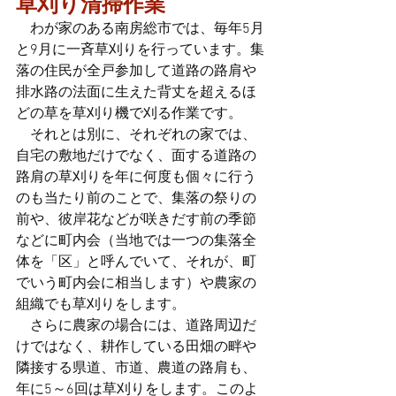
草刈り清掃作業
　わが家のある南房総市では、毎年5月
と9月に一斉草刈りを行っています。集
落の住民が全戸参加して道路の路肩や
排水路の法面に生えた背丈を超えるほ
どの草を草刈り機で刈る作業です。
　それとは別に、それぞれの家では、
自宅の敷地だけでなく、面する道路の
路肩の草刈りを年に何度も個々に行う
のも当たり前のことで、集落の祭りの
前や、彼岸花などが咲きだす前の季節
などに町内会（当地では一つの集落全
体を「区」と呼んでいて、それが、町
でいう町内会に相当します）や農家の
組織でも草刈りをします。
　さらに農家の場合には、道路周辺だ
けではなく、耕作している田畑の畔や
隣接する県道、市道、農道の路肩も、
年に5～6回は草刈りをします。このよ