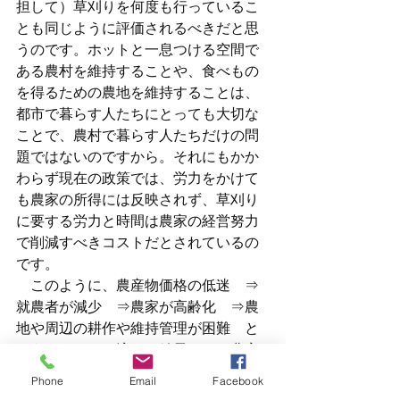
担して）草刈りを何度も行っているこ
とも同じように評価されるべきだと思
うのです。ホットと一息つける空間で
ある農村を維持することや、食べもの
を得るための農地を維持することは、
都市で暮らす人たちにとっても大切な
ことで、農村で暮らす人たちだけの問
題ではないのですから。それにもかか
わらず現在の政策では、労力をかけて
も農家の所得には反映されず、草刈り
に要する労力と時間は農家の経営努力
で削減すべきコストだとされているの
です。
　このように、農産物価格の低迷　⇒
就農者が減少　⇒農家が高齢化　⇒農
地や周辺の耕作や維持管理が困難　と
いうこれまでの流れの結果として農家
にしわ寄せが来ていて、草刈りができ
Phone
Email
Facebook
なくなったり、その結果除草剤の散布