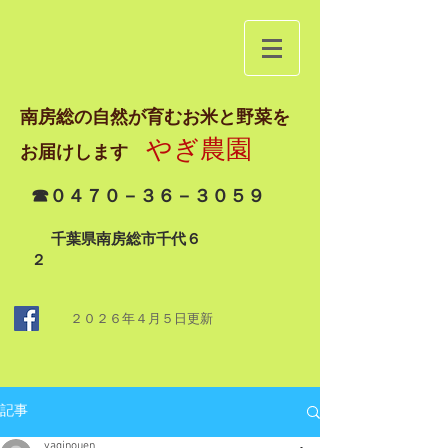
南房総の自然が育むお米と野菜を
やぎ農園
お届けします
☎０４７０－３６－３０５９
千葉県南房総市千代６
２
２０２６年４月５日
更新
記事
yaginouen