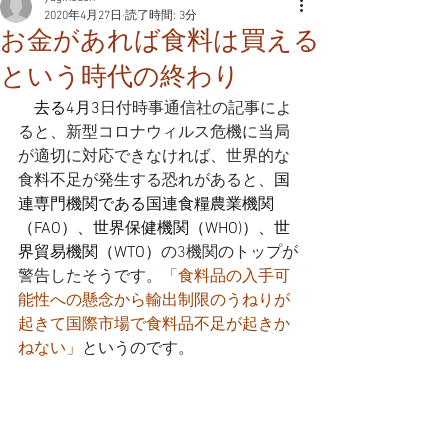
2020年4月27日
読了時間: 3分
お金があれば食料は買える
という時代の終わり
　去る4月3
日付時事通信社の記事によ
ると、新型コロナウィルス危機に当局
が適切に対応できなければ、世界的な
食料不足が発生する恐れがあると、
国
連専門機関である国連食糧農業機関
（FAO）、世界保健機関（WHO)）、世
界貿易機関（WTO）
の3機関のトップが
警告したそうです。
「食料品の入手可
能性への懸念から輸出制限のうねりが
起きて国際市場で食料品不足が起きか
ねない」
というのです。