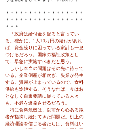
＊＊＊＊＊＊＊＊＊＊＊＊＊＊＊＊＊
＊＊＊＊＊＊＊＊＊＊＊＊＊＊＊＊＊
＊＊＊
「政府は給付金を配ると言ってい
る。確かに、1人10万円の給付があれ
ば、資金繰りに困っている家計も一息
つけるだろう。国家の福祉政策とし
て、早急に実施すべきだと思う。
　しかし本当の問題はその先に待って
いる。企業倒産が相次ぎ、失業が発生
する。貿易が止まっているので、食料
供給も途絶する。そうなれば、今はお
となしく自粛要請に従っている人々
も、不満を爆発させるだろう。
　特に食料危機は、以前から心ある識
者が指摘し続けてきた問題だ。机上の
経済理論を信じる者たちは、食料はい