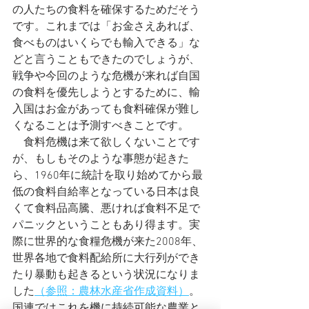
の人たちの食料を確保するためだそう
です。これまでは「お金さえあれば、
食べものはいくらでも輸入できる」な
どと言うこともできたのでしょうが、
戦争や今回のような危機が来れば自国
の食料を優先しようとするために、輸
入国はお金があっても食料確保が難し
くなることは予測すべきことです。
　食料危機は来て欲しくないことです
が、もしもそのような事態が起きた
ら、1960年に統計を取り始めてから最
低の食料自給率となっている日本は良
くて食料品高騰、悪ければ食料不足で
パニックということもあり得ます。実
際に世界的な食糧危機が来た2008年、
世界各地で食料配給所に大行列ができ
たり暴動も起きるという状況になりま
した
（参照：農林水産省作成資料）
。
国連ではこれを機に持続可能な農業と